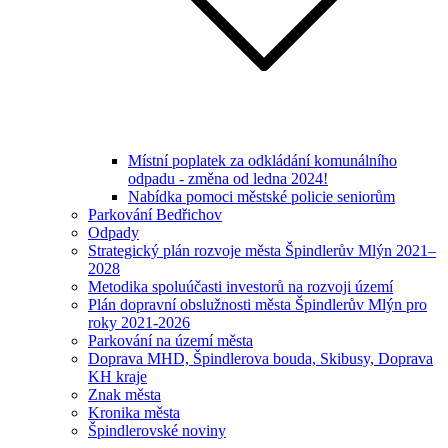
Místní poplatek za odkládání komunálního
odpadu - změna od ledna 2024!
Nabídka pomoci městské policie seniorům
Parkování Bedřichov
Odpady
Strategický plán rozvoje města Špindlerův Mlýn 2021–
2028
Metodika spoluúčasti investorů na rozvoji území
Plán dopravní obslužnosti města Špindlerův Mlýn pro
roky 2021-2026
Parkování na území města
Doprava MHD, Špindlerova bouda, Skibusy, Doprava
KH kraje
Znak města
Kronika města
Špindlerovské noviny