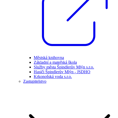
Městská knihovna
Základní a mateřská škola
Služby města Špindlerův Mlýn s.r.o.
Hasiči Špindlerův Mlýn - JSDHO
Krkonošská voda s.r.o.
Zastupitelstvo