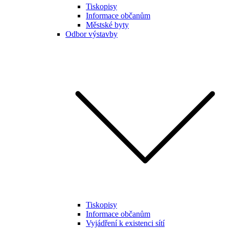
Tiskopisy
Informace občanům
Městské byty
Odbor výstavby
Tiskopisy
Informace občanům
Vyjádření k existenci sítí