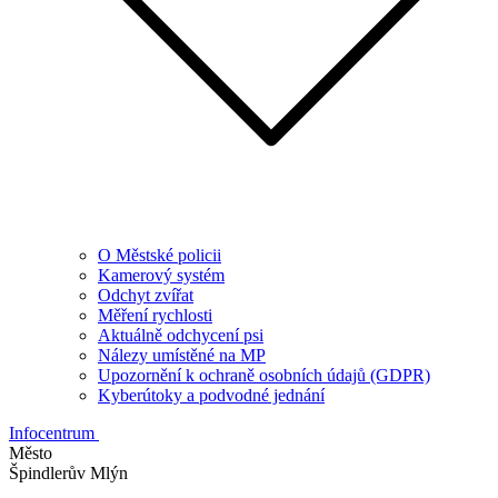
O Městské policii
Kamerový systém
Odchyt zvířat
Měření rychlosti
Aktuálně odchycení psi
Nálezy umístěné na MP
Upozornění k ochraně osobních údajů (GDPR)
Kyberútoky a podvodné jednání
Infocentrum
Město
Špindlerův Mlýn