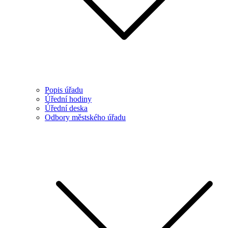
Popis úřadu
Úřední hodiny
Úřední deska
Odbory městského úřadu