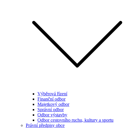
Výběrová řízení
Finanční odbor
Majetkový odbor
Správní odbor
Odbor výstavby
Odbor cestovního ruchu, kultury a sportu
Právní předpisy obce