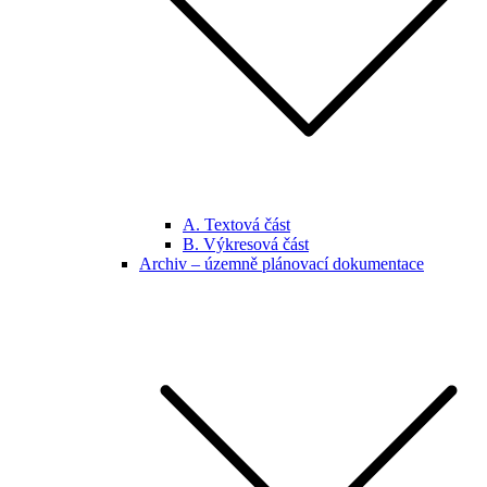
A. Textová část
B. Výkresová část
Archiv – územně plánovací dokumentace