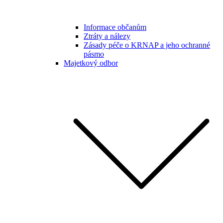
Informace občanům
Ztráty a nálezy
Zásady péče o KRNAP a jeho ochranné
pásmo
Majetkový odbor