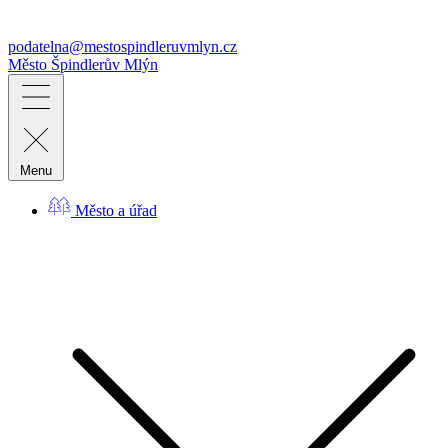
podatelna@mestospindleruvmlyn.cz
Město
Špindlerův Mlýn
Menu
Město a úřad