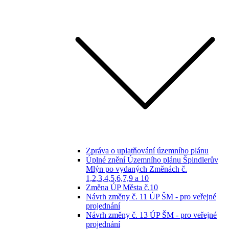
Zpráva o uplatňování územního plánu
Úplné znění Územního plánu Špindlerův
Mlýn po vydaných Změnách č.
1,2,3,4,5,6,7,9 a 10
Změna ÚP Města č.10
Návrh změny č. 11 ÚP ŠM - pro veřejné
projednání
Návrh změny č. 13 ÚP ŠM - pro veřejné
projednání