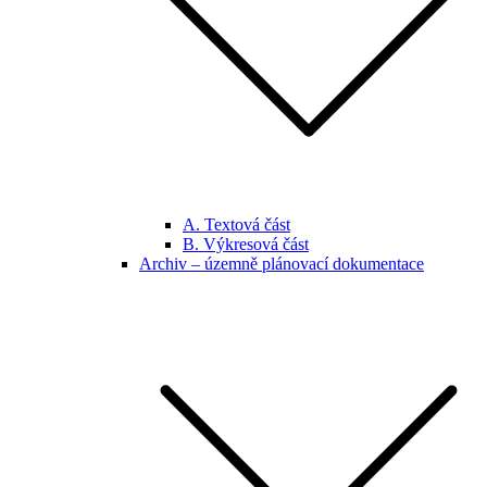
A. Textová část
B. Výkresová část
Archiv – územně plánovací dokumentace