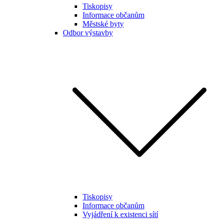
Tiskopisy
Informace občanům
Městské byty
Odbor výstavby
Tiskopisy
Informace občanům
Vyjádření k existenci sítí