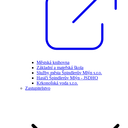
Městská knihovna
Základní a mateřská škola
Služby města Špindlerův Mlýn s.r.o.
Hasiči Špindlerův Mlýn - JSDHO
Krkonošská voda s.r.o.
Zastupitelstvo