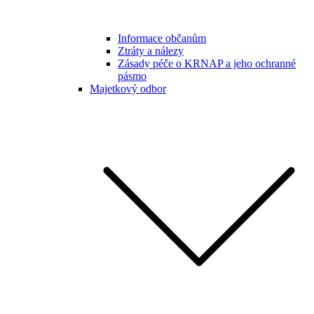
Informace občanům
Ztráty a nálezy
Zásady péče o KRNAP a jeho ochranné
pásmo
Majetkový odbor