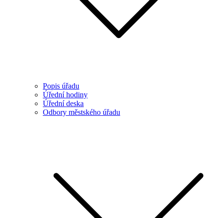
Popis úřadu
Úřední hodiny
Úřední deska
Odbory městského úřadu