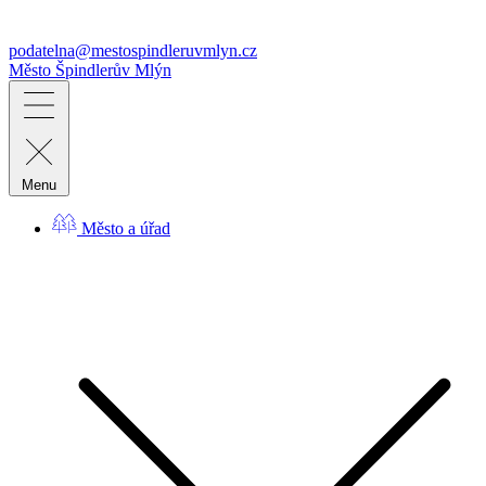
podatelna@mestospindleruvmlyn.cz
Město
Špindlerův Mlýn
Menu
Město a úřad