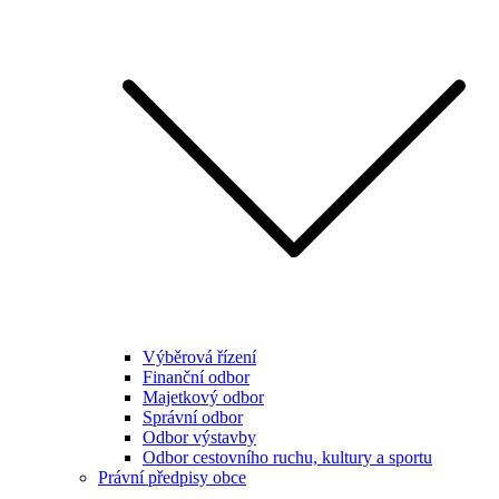
Výběrová řízení
Finanční odbor
Majetkový odbor
Správní odbor
Odbor výstavby
Odbor cestovního ruchu, kultury a sportu
Právní předpisy obce