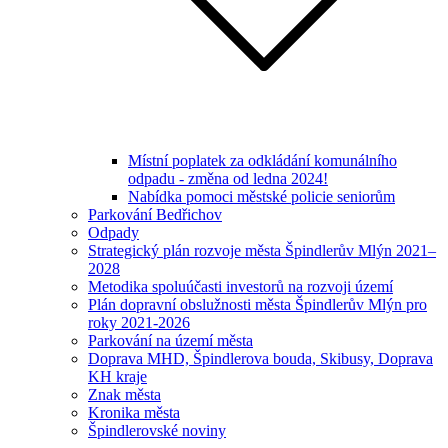
Místní poplatek za odkládání komunálního
odpadu - změna od ledna 2024!
Nabídka pomoci městské policie seniorům
Parkování Bedřichov
Odpady
Strategický plán rozvoje města Špindlerův Mlýn 2021–
2028
Metodika spoluúčasti investorů na rozvoji území
Plán dopravní obslužnosti města Špindlerův Mlýn pro
roky 2021-2026
Parkování na území města
Doprava MHD, Špindlerova bouda, Skibusy, Doprava
KH kraje
Znak města
Kronika města
Špindlerovské noviny