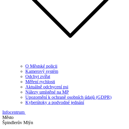
O Městské policii
Kamerový systém
Odchyt zvířat
Měření rychlosti
Aktuálně odchycení psi
Nálezy umístěné na MP
Upozornění k ochraně osobních údajů (GDPR)
Kyberútoky a podvodné jednání
Infocentrum
Město
Špindlerův Mlýn