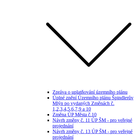
Zpráva o uplatňování územního plánu
Úplné znění Územního plánu Špindlerův
Mlýn po vydaných Změnách č.
1,2,3,4,5,6,7,9 a 10
Změna ÚP Města č.10
Návrh změny č. 11 ÚP ŠM - pro veřejné
projednání
Návrh změny č. 13 ÚP ŠM - pro veřejné
projednání