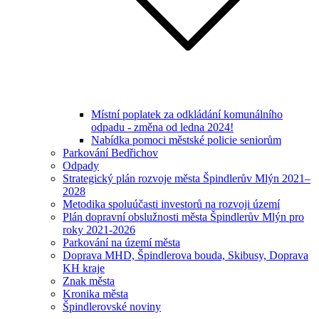
Místní poplatek za odkládání komunálního
odpadu - změna od ledna 2024!
Nabídka pomoci městské policie seniorům
Parkování Bedřichov
Odpady
Strategický plán rozvoje města Špindlerův Mlýn 2021–
2028
Metodika spoluúčasti investorů na rozvoji území
Plán dopravní obslužnosti města Špindlerův Mlýn pro
roky 2021-2026
Parkování na území města
Doprava MHD, Špindlerova bouda, Skibusy, Doprava
KH kraje
Znak města
Kronika města
Špindlerovské noviny