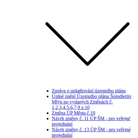
Zpráva o uplatňování územního plánu
Úplné znění Územního plánu Špindlerův
Mlýn po vydaných Změnách č.
1,2,3,4,5,6,7,9 a 10
Změna ÚP Města č.10
Návrh změny č. 11 ÚP ŠM - pro veřejné
projednání
Návrh změny č. 13 ÚP ŠM - pro veřejné
projednání