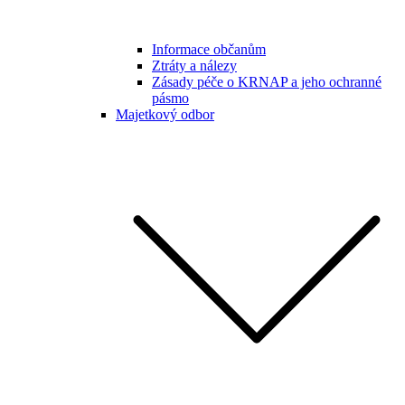
Informace občanům
Ztráty a nálezy
Zásady péče o KRNAP a jeho ochranné
pásmo
Majetkový odbor