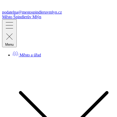
podatelna@mestospindleruvmlyn.cz
Město
Špindlerův Mlýn
Menu
Město a úřad