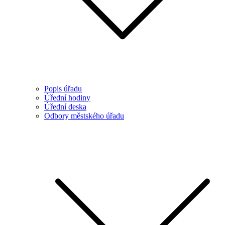
Popis úřadu
Úřední hodiny
Úřední deska
Odbory městského úřadu