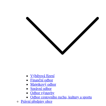
Výběrová řízení
Finanční odbor
Majetkový odbor
Správní odbor
Odbor výstavby
Odbor cestovního ruchu, kultury a sportu
Právní předpisy obce