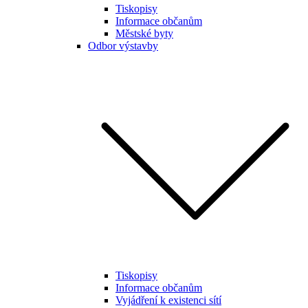
Tiskopisy
Informace občanům
Městské byty
Odbor výstavby
Tiskopisy
Informace občanům
Vyjádření k existenci sítí