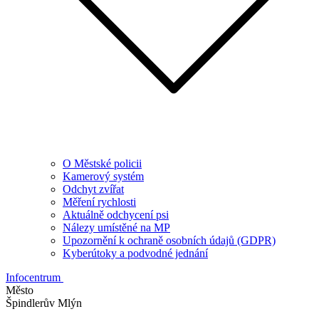
O Městské policii
Kamerový systém
Odchyt zvířat
Měření rychlosti
Aktuálně odchycení psi
Nálezy umístěné na MP
Upozornění k ochraně osobních údajů (GDPR)
Kyberútoky a podvodné jednání
Infocentrum
Město
Špindlerův Mlýn