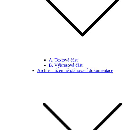
A. Textová část
B. Výkresová část
Archiv – územně plánovací dokumentace