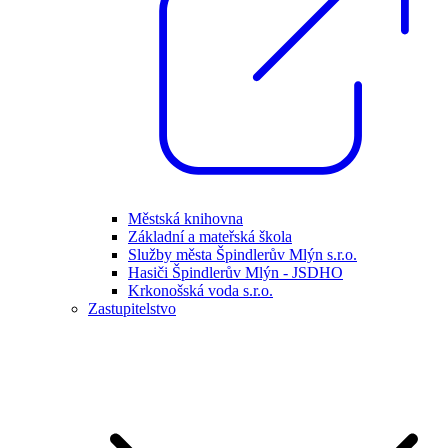
Městská knihovna
Základní a mateřská škola
Služby města Špindlerův Mlýn s.r.o.
Hasiči Špindlerův Mlýn - JSDHO
Krkonošská voda s.r.o.
Zastupitelstvo