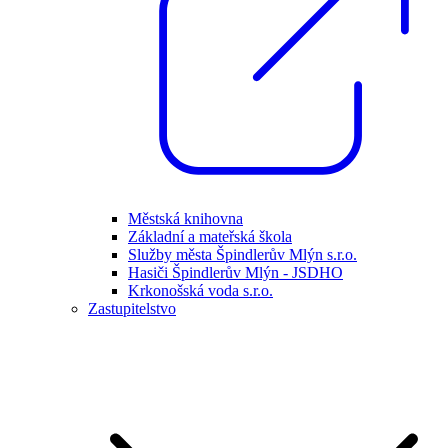
Městská knihovna
Základní a mateřská škola
Služby města Špindlerův Mlýn s.r.o.
Hasiči Špindlerův Mlýn - JSDHO
Krkonošská voda s.r.o.
Zastupitelstvo