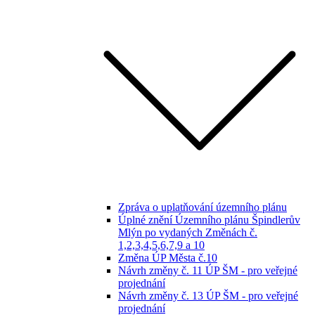
Zpráva o uplatňování územního plánu
Úplné znění Územního plánu Špindlerův
Mlýn po vydaných Změnách č.
1,2,3,4,5,6,7,9 a 10
Změna ÚP Města č.10
Návrh změny č. 11 ÚP ŠM - pro veřejné
projednání
Návrh změny č. 13 ÚP ŠM - pro veřejné
projednání