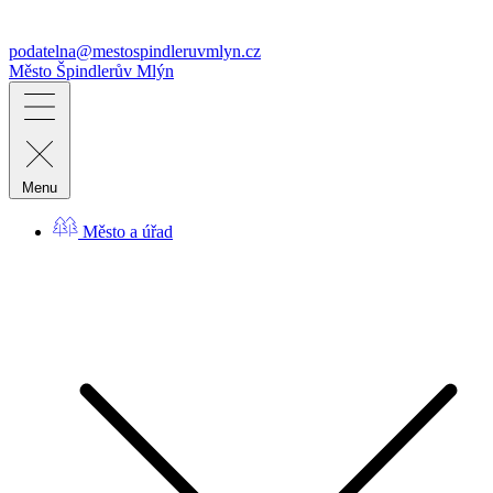
podatelna@mestospindleruvmlyn.cz
Město
Špindlerův Mlýn
Menu
Město a úřad