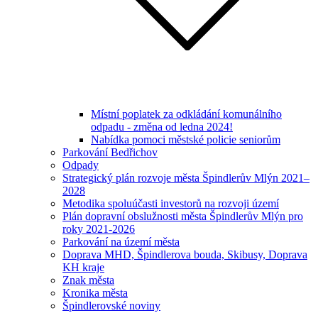
Místní poplatek za odkládání komunálního
odpadu - změna od ledna 2024!
Nabídka pomoci městské policie seniorům
Parkování Bedřichov
Odpady
Strategický plán rozvoje města Špindlerův Mlýn 2021–
2028
Metodika spoluúčasti investorů na rozvoji území
Plán dopravní obslužnosti města Špindlerův Mlýn pro
roky 2021-2026
Parkování na území města
Doprava MHD, Špindlerova bouda, Skibusy, Doprava
KH kraje
Znak města
Kronika města
Špindlerovské noviny