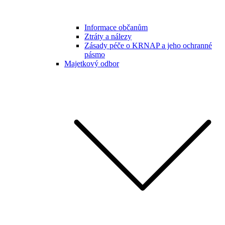
Informace občanům
Ztráty a nálezy
Zásady péče o KRNAP a jeho ochranné
pásmo
Majetkový odbor