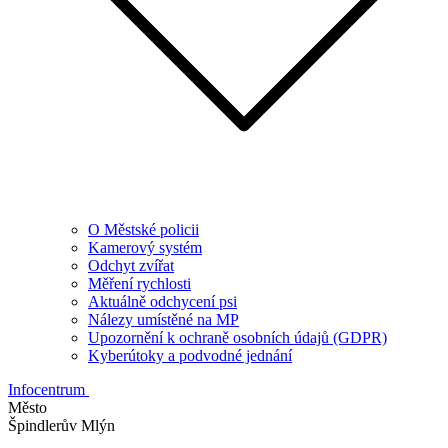
O Městské policii
Kamerový systém
Odchyt zvířat
Měření rychlosti
Aktuálně odchycení psi
Nálezy umístěné na MP
Upozornění k ochraně osobních údajů (GDPR)
Kyberútoky a podvodné jednání
Infocentrum
Město
Špindlerův Mlýn