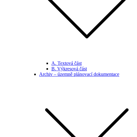
A. Textová část
B. Výkresová část
Archiv – územně plánovací dokumentace