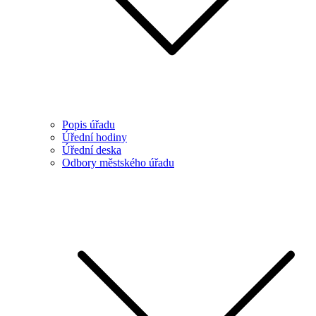
Popis úřadu
Úřední hodiny
Úřední deska
Odbory městského úřadu