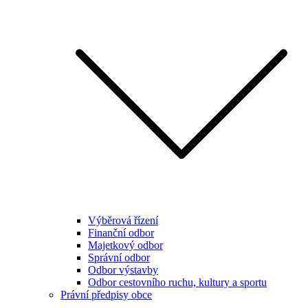
Výběrová řízení
Finanční odbor
Majetkový odbor
Správní odbor
Odbor výstavby
Odbor cestovního ruchu, kultury a sportu
Právní předpisy obce