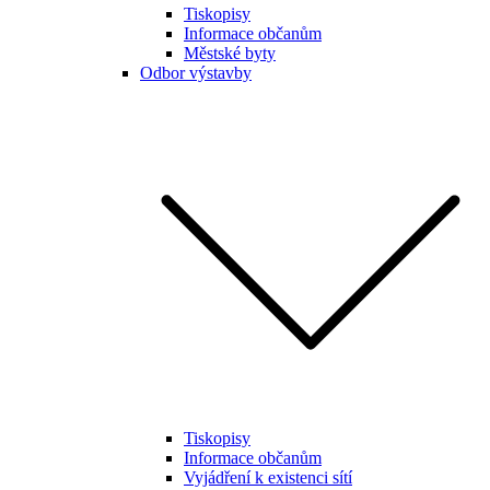
Tiskopisy
Informace občanům
Městské byty
Odbor výstavby
Tiskopisy
Informace občanům
Vyjádření k existenci sítí