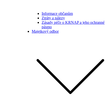
Informace občanům
Ztráty a nálezy
Zásady péče o KRNAP a jeho ochranné
pásmo
Majetkový odbor