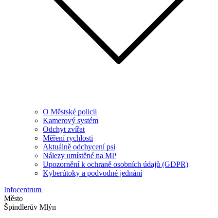
O Městské policii
Kamerový systém
Odchyt zvířat
Měření rychlosti
Aktuálně odchycení psi
Nálezy umístěné na MP
Upozornění k ochraně osobních údajů (GDPR)
Kyberútoky a podvodné jednání
Infocentrum
Město
Špindlerův Mlýn