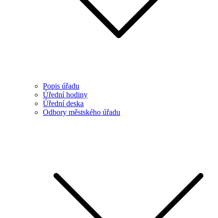
Popis úřadu
Úřední hodiny
Úřední deska
Odbory městského úřadu