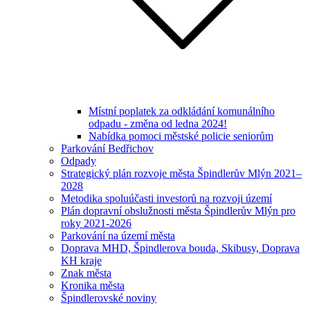
Místní poplatek za odkládání komunálního
odpadu - změna od ledna 2024!
Nabídka pomoci městské policie seniorům
Parkování Bedřichov
Odpady
Strategický plán rozvoje města Špindlerův Mlýn 2021–
2028
Metodika spoluúčasti investorů na rozvoji území
Plán dopravní obslužnosti města Špindlerův Mlýn pro
roky 2021-2026
Parkování na území města
Doprava MHD, Špindlerova bouda, Skibusy, Doprava
KH kraje
Znak města
Kronika města
Špindlerovské noviny