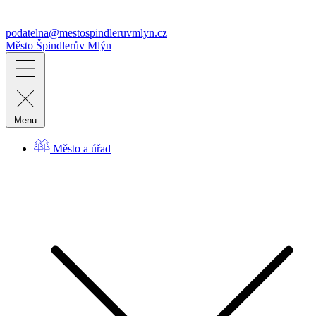
podatelna@mestospindleruvmlyn.cz
Město
Špindlerův Mlýn
Menu
Město a úřad