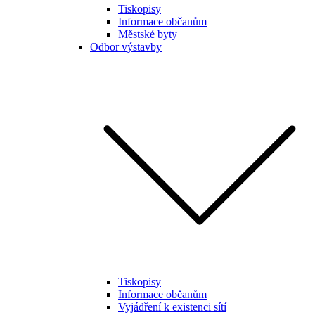
Tiskopisy
Informace občanům
Městské byty
Odbor výstavby
Tiskopisy
Informace občanům
Vyjádření k existenci sítí