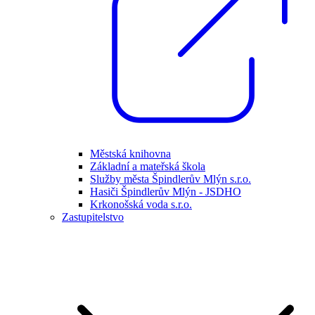
Městská knihovna
Základní a mateřská škola
Služby města Špindlerův Mlýn s.r.o.
Hasiči Špindlerův Mlýn - JSDHO
Krkonošská voda s.r.o.
Zastupitelstvo