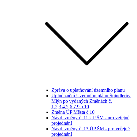
Zpráva o uplatňování územního plánu
Úplné znění Územního plánu Špindlerův
Mlýn po vydaných Změnách č.
1,2,3,4,5,6,7,9 a 10
Změna ÚP Města č.10
Návrh změny č. 11 ÚP ŠM - pro veřejné
projednání
Návrh změny č. 13 ÚP ŠM - pro veřejné
projednání