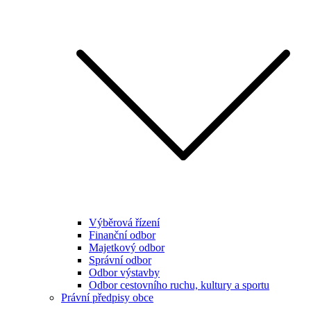
Výběrová řízení
Finanční odbor
Majetkový odbor
Správní odbor
Odbor výstavby
Odbor cestovního ruchu, kultury a sportu
Právní předpisy obce