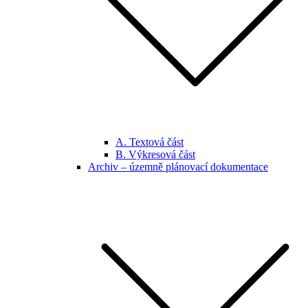
A. Textová část
B. Výkresová část
Archiv – územně plánovací dokumentace