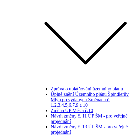
Zpráva o uplatňování územního plánu
Úplné znění Územního plánu Špindlerův
Mlýn po vydaných Změnách č.
1,2,3,4,5,6,7,9 a 10
Změna ÚP Města č.10
Návrh změny č. 11 ÚP ŠM - pro veřejné
projednání
Návrh změny č. 13 ÚP ŠM - pro veřejné
projednání