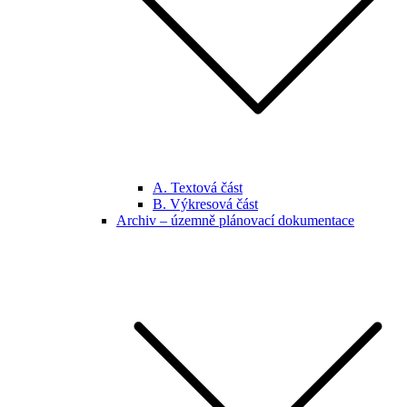
A. Textová část
B. Výkresová část
Archiv – územně plánovací dokumentace