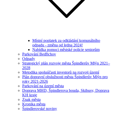
Místní poplatek za odkládání komunálního
odpadu - změna od ledna 2024!
Nabídka pomoci městské policie seniorům
Parkování Bedřichov
Odpady
Strategický plán rozvoje města Špindlerův Mlýn 2021–
2028
Metodika spoluúčasti investorů na rozvoji území
Plán dopravní obslužnosti města Špindlerův Mlýn pro
roky 2021-2026
Parkování na území města
Doprava MHD, Špindlerova bouda, Skibusy, Doprava
KH kraje
Znak města
Kronika města
Špindlerovské noviny