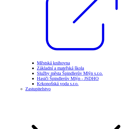
Městská knihovna
Základní a mateřská škola
Služby města Špindlerův Mlýn s.r.o.
Hasiči Špindlerův Mlýn - JSDHO
Krkonošská voda s.r.o.
Zastupitelstvo