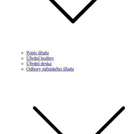
Popis úřadu
Úřední hodiny
Úřední deska
Odbory městského úřadu