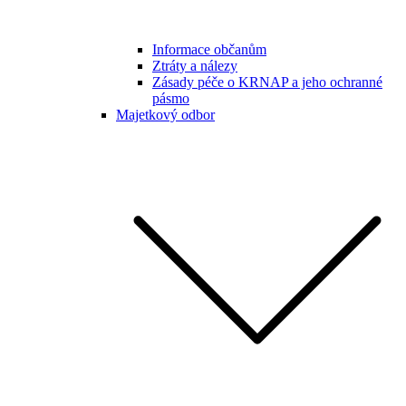
Informace občanům
Ztráty a nálezy
Zásady péče o KRNAP a jeho ochranné
pásmo
Majetkový odbor