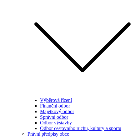
Výběrová řízení
Finanční odbor
Majetkový odbor
Správní odbor
Odbor výstavby
Odbor cestovního ruchu, kultury a sportu
Právní předpisy obce