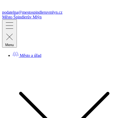
podatelna@mestospindleruvmlyn.cz
Město
Špindlerův Mlýn
Menu
Město a úřad