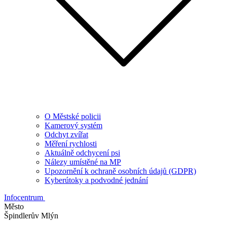
O Městské policii
Kamerový systém
Odchyt zvířat
Měření rychlosti
Aktuálně odchycení psi
Nálezy umístěné na MP
Upozornění k ochraně osobních údajů (GDPR)
Kyberútoky a podvodné jednání
Infocentrum
Město
Špindlerův Mlýn