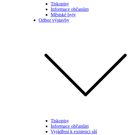
Tiskopisy
Informace občanům
Městské byty
Odbor výstavby
Tiskopisy
Informace občanům
Vyjádření k existenci sítí