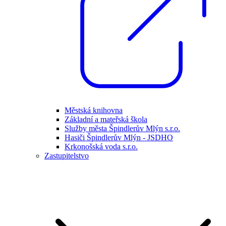
Městská knihovna
Základní a mateřská škola
Služby města Špindlerův Mlýn s.r.o.
Hasiči Špindlerův Mlýn - JSDHO
Krkonošská voda s.r.o.
Zastupitelstvo