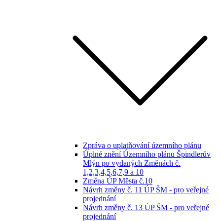
Zpráva o uplatňování územního plánu
Úplné znění Územního plánu Špindlerův
Mlýn po vydaných Změnách č.
1,2,3,4,5,6,7,9 a 10
Změna ÚP Města č.10
Návrh změny č. 11 ÚP ŠM - pro veřejné
projednání
Návrh změny č. 13 ÚP ŠM - pro veřejné
projednání