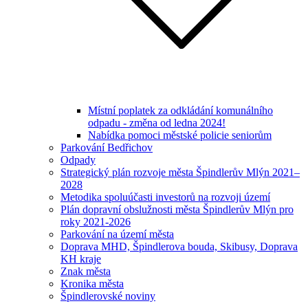
Místní poplatek za odkládání komunálního
odpadu - změna od ledna 2024!
Nabídka pomoci městské policie seniorům
Parkování Bedřichov
Odpady
Strategický plán rozvoje města Špindlerův Mlýn 2021–
2028
Metodika spoluúčasti investorů na rozvoji území
Plán dopravní obslužnosti města Špindlerův Mlýn pro
roky 2021-2026
Parkování na území města
Doprava MHD, Špindlerova bouda, Skibusy, Doprava
KH kraje
Znak města
Kronika města
Špindlerovské noviny