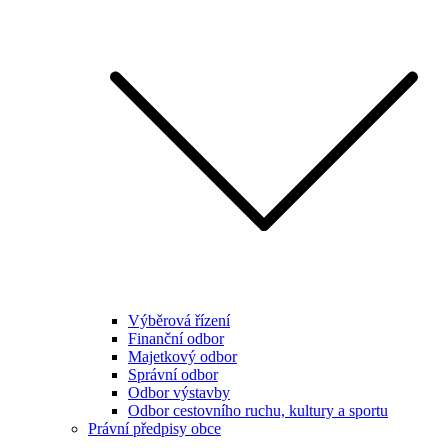
Výběrová řízení
Finanční odbor
Majetkový odbor
Správní odbor
Odbor výstavby
Odbor cestovního ruchu, kultury a sportu
Právní předpisy obce