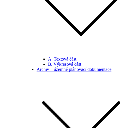
A. Textová část
B. Výkresová část
Archiv – územně plánovací dokumentace