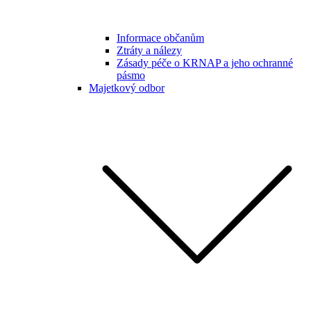
Informace občanům
Ztráty a nálezy
Zásady péče o KRNAP a jeho ochranné
pásmo
Majetkový odbor