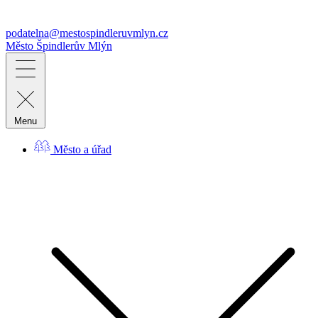
podatelna@mestospindleruvmlyn.cz
Město
Špindlerův Mlýn
Menu
Město a úřad