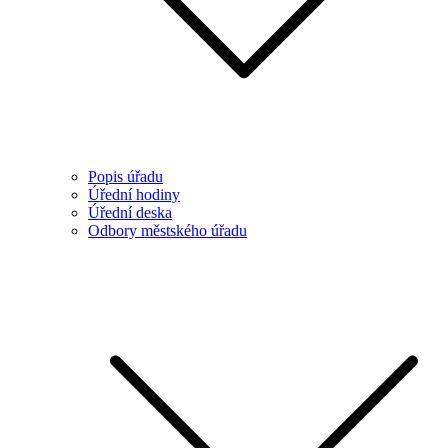
Popis úřadu
Úřední hodiny
Úřední deska
Odbory městského úřadu