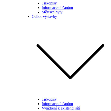
Tiskopisy
Informace občanům
Městské byty
Odbor výstavby
Tiskopisy
Informace občanům
Vyjádření k existenci sítí