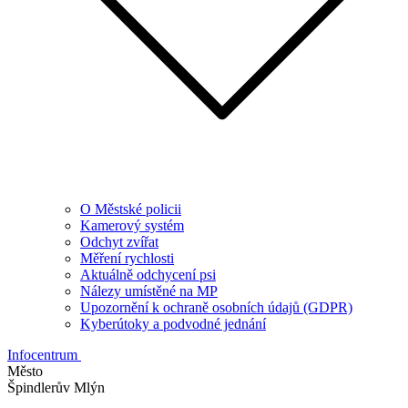
O Městské policii
Kamerový systém
Odchyt zvířat
Měření rychlosti
Aktuálně odchycení psi
Nálezy umístěné na MP
Upozornění k ochraně osobních údajů (GDPR)
Kyberútoky a podvodné jednání
Infocentrum
Město
Špindlerův Mlýn