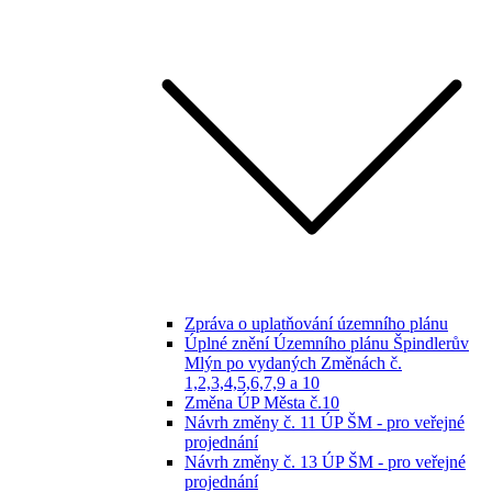
Zpráva o uplatňování územního plánu
Úplné znění Územního plánu Špindlerův
Mlýn po vydaných Změnách č.
1,2,3,4,5,6,7,9 a 10
Změna ÚP Města č.10
Návrh změny č. 11 ÚP ŠM - pro veřejné
projednání
Návrh změny č. 13 ÚP ŠM - pro veřejné
projednání