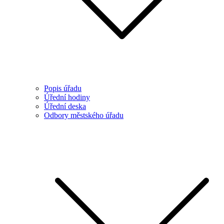
Popis úřadu
Úřední hodiny
Úřední deska
Odbory městského úřadu