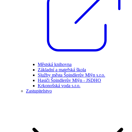
Městská knihovna
Základní a mateřská škola
Služby města Špindlerův Mlýn s.r.o.
Hasiči Špindlerův Mlýn - JSDHO
Krkonošská voda s.r.o.
Zastupitelstvo