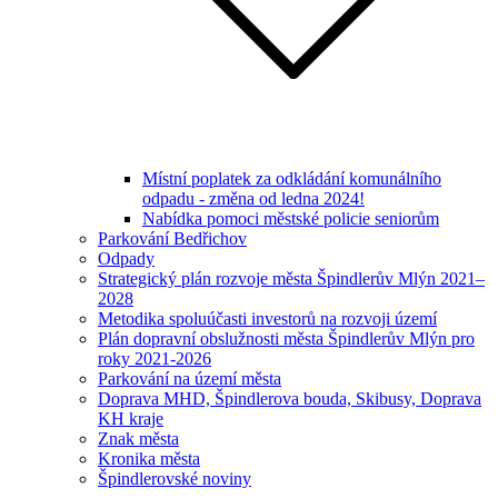
Místní poplatek za odkládání komunálního
odpadu - změna od ledna 2024!
Nabídka pomoci městské policie seniorům
Parkování Bedřichov
Odpady
Strategický plán rozvoje města Špindlerův Mlýn 2021–
2028
Metodika spoluúčasti investorů na rozvoji území
Plán dopravní obslužnosti města Špindlerův Mlýn pro
roky 2021-2026
Parkování na území města
Doprava MHD, Špindlerova bouda, Skibusy, Doprava
KH kraje
Znak města
Kronika města
Špindlerovské noviny