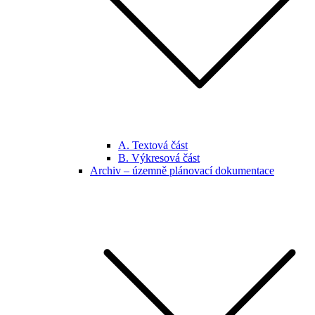
A. Textová část
B. Výkresová část
Archiv – územně plánovací dokumentace