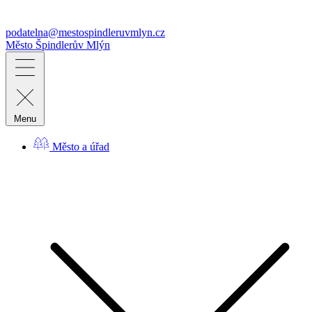
podatelna@mestospindleruvmlyn.cz
Město
Špindlerův Mlýn
Menu
Město a úřad