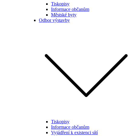
Tiskopisy
Informace občanům
Městské byty
Odbor výstavby
Tiskopisy
Informace občanům
Vyjádření k existenci sítí