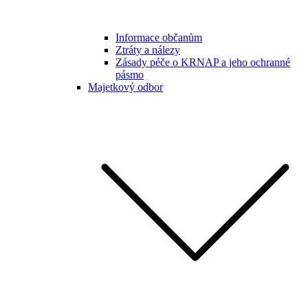
Informace občanům
Ztráty a nálezy
Zásady péče o KRNAP a jeho ochranné
pásmo
Majetkový odbor