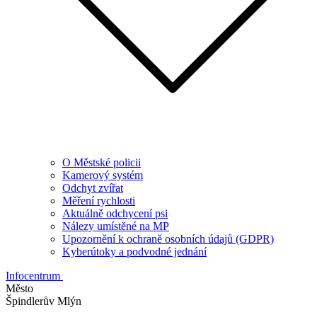
O Městské policii
Kamerový systém
Odchyt zvířat
Měření rychlosti
Aktuálně odchycení psi
Nálezy umístěné na MP
Upozornění k ochraně osobních údajů (GDPR)
Kyberútoky a podvodné jednání
Infocentrum
Město
Špindlerův Mlýn