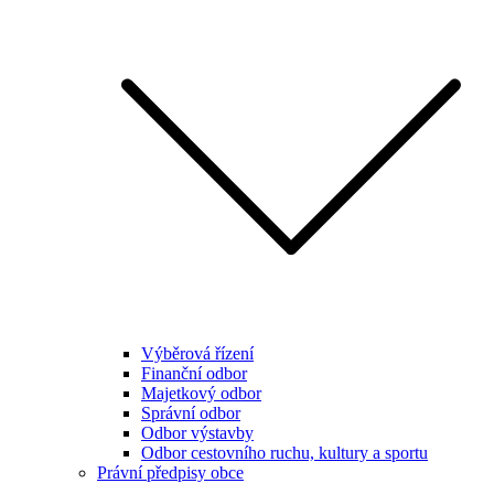
Výběrová řízení
Finanční odbor
Majetkový odbor
Správní odbor
Odbor výstavby
Odbor cestovního ruchu, kultury a sportu
Právní předpisy obce