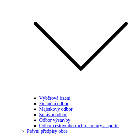
Výběrová řízení
Finanční odbor
Majetkový odbor
Správní odbor
Odbor výstavby
Odbor cestovního ruchu, kultury a sportu
Právní předpisy obce