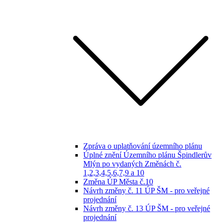
Zpráva o uplatňování územního plánu
Úplné znění Územního plánu Špindlerův
Mlýn po vydaných Změnách č.
1,2,3,4,5,6,7,9 a 10
Změna ÚP Města č.10
Návrh změny č. 11 ÚP ŠM - pro veřejné
projednání
Návrh změny č. 13 ÚP ŠM - pro veřejné
projednání