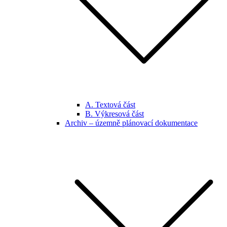
A. Textová část
B. Výkresová část
Archiv – územně plánovací dokumentace