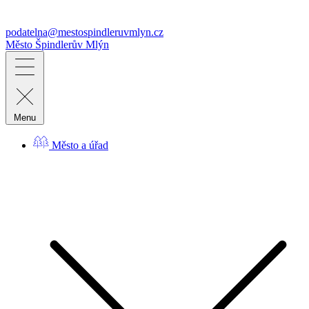
podatelna@mestospindleruvmlyn.cz
Město
Špindlerův Mlýn
Menu
Město a úřad