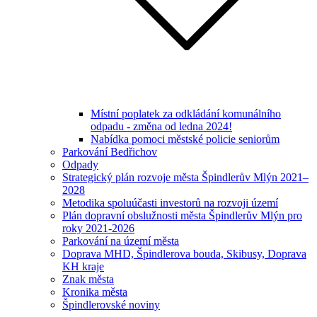
Místní poplatek za odkládání komunálního
odpadu - změna od ledna 2024!
Nabídka pomoci městské policie seniorům
Parkování Bedřichov
Odpady
Strategický plán rozvoje města Špindlerův Mlýn 2021–
2028
Metodika spoluúčasti investorů na rozvoji území
Plán dopravní obslužnosti města Špindlerův Mlýn pro
roky 2021-2026
Parkování na území města
Doprava MHD, Špindlerova bouda, Skibusy, Doprava
KH kraje
Znak města
Kronika města
Špindlerovské noviny