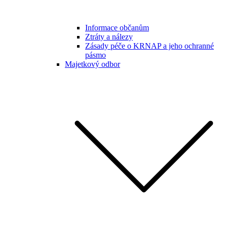
Informace občanům
Ztráty a nálezy
Zásady péče o KRNAP a jeho ochranné
pásmo
Majetkový odbor