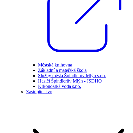
Městská knihovna
Základní a mateřská škola
Služby města Špindlerův Mlýn s.r.o.
Hasiči Špindlerův Mlýn - JSDHO
Krkonošská voda s.r.o.
Zastupitelstvo