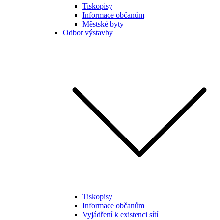
Tiskopisy
Informace občanům
Městské byty
Odbor výstavby
Tiskopisy
Informace občanům
Vyjádření k existenci sítí