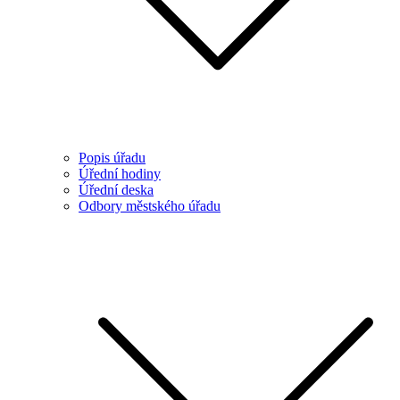
Popis úřadu
Úřední hodiny
Úřední deska
Odbory městského úřadu