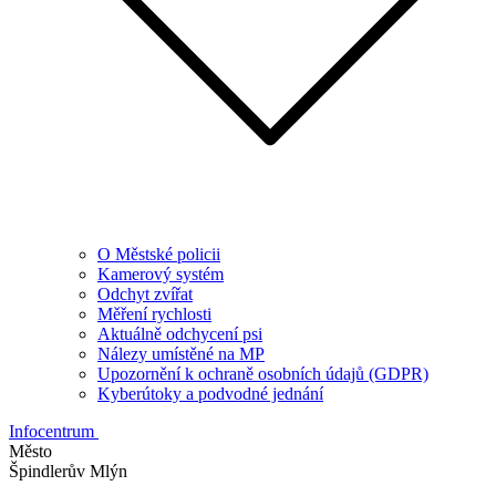
O Městské policii
Kamerový systém
Odchyt zvířat
Měření rychlosti
Aktuálně odchycení psi
Nálezy umístěné na MP
Upozornění k ochraně osobních údajů (GDPR)
Kyberútoky a podvodné jednání
Infocentrum
Město
Špindlerův Mlýn