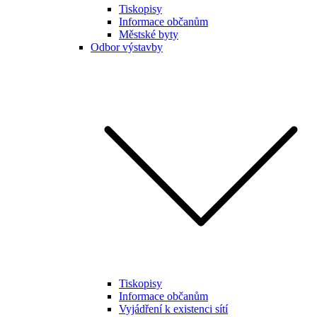
Tiskopisy
Informace občanům
Městské byty
Odbor výstavby
Tiskopisy
Informace občanům
Vyjádření k existenci sítí