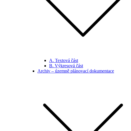
A. Textová část
B. Výkresová část
Archiv – územně plánovací dokumentace