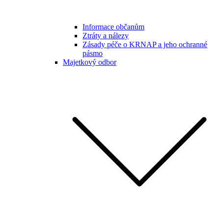
Informace občanům
Ztráty a nálezy
Zásady péče o KRNAP a jeho ochranné
pásmo
Majetkový odbor