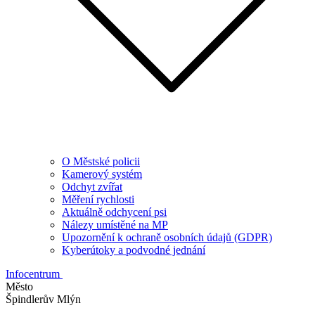
O Městské policii
Kamerový systém
Odchyt zvířat
Měření rychlosti
Aktuálně odchycení psi
Nálezy umístěné na MP
Upozornění k ochraně osobních údajů (GDPR)
Kyberútoky a podvodné jednání
Infocentrum
Město
Špindlerův Mlýn