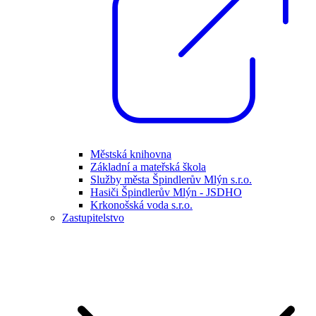
Městská knihovna
Základní a mateřská škola
Služby města Špindlerův Mlýn s.r.o.
Hasiči Špindlerův Mlýn - JSDHO
Krkonošská voda s.r.o.
Zastupitelstvo