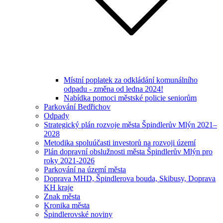
Místní poplatek za odkládání komunálního
odpadu - změna od ledna 2024!
Nabídka pomoci městské policie seniorům
Parkování Bedřichov
Odpady
Strategický plán rozvoje města Špindlerův Mlýn 2021–
2028
Metodika spoluúčasti investorů na rozvoji území
Plán dopravní obslužnosti města Špindlerův Mlýn pro
roky 2021-2026
Parkování na území města
Doprava MHD, Špindlerova bouda, Skibusy, Doprava
KH kraje
Znak města
Kronika města
Špindlerovské noviny