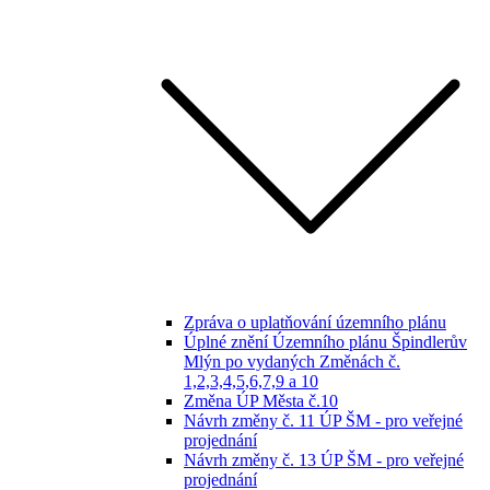
Zpráva o uplatňování územního plánu
Úplné znění Územního plánu Špindlerův
Mlýn po vydaných Změnách č.
1,2,3,4,5,6,7,9 a 10
Změna ÚP Města č.10
Návrh změny č. 11 ÚP ŠM - pro veřejné
projednání
Návrh změny č. 13 ÚP ŠM - pro veřejné
projednání