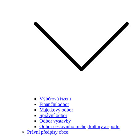
Výběrová řízení
Finanční odbor
Majetkový odbor
Správní odbor
Odbor výstavby
Odbor cestovního ruchu, kultury a sportu
Právní předpisy obce