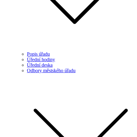
Popis úřadu
Úřední hodiny
Úřední deska
Odbory městského úřadu