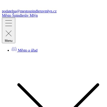
podatelna@mestospindleruvmlyn.cz
Město
Špindlerův Mlýn
Menu
Město a úřad